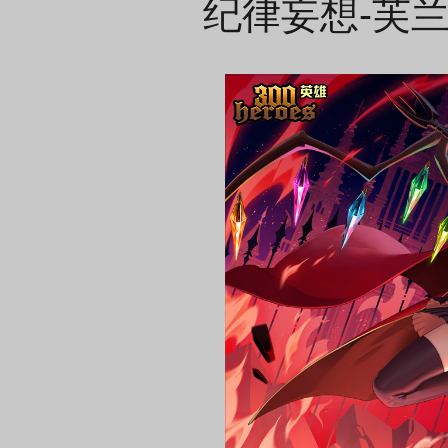
纪律妄想-芙兰