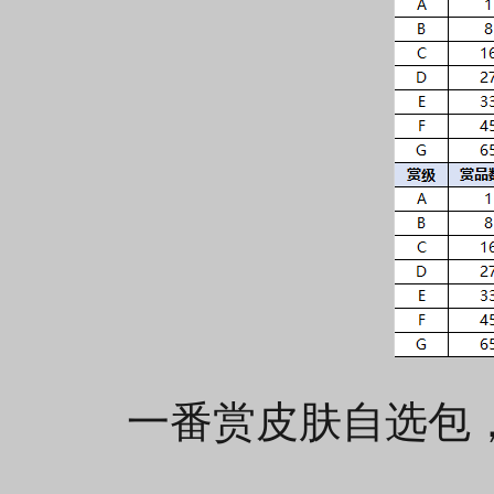
一番赏皮肤自选包