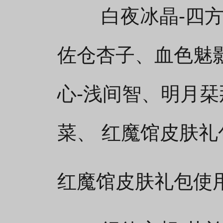
白夜冰晶-四方川
佐仓杏子、血色魅影
心-浅间智、明月栞
菜、 红魔馆皮肤
红魔馆皮肤礼包使