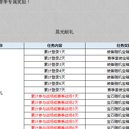
赛季专属奖励！
晨光献礼