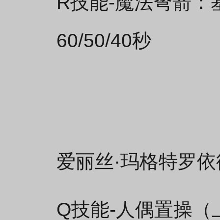
R技能-魔法弩箭：基
60/50/40秒
爱丽丝·玛格特罗依
Q技能-人偶置操