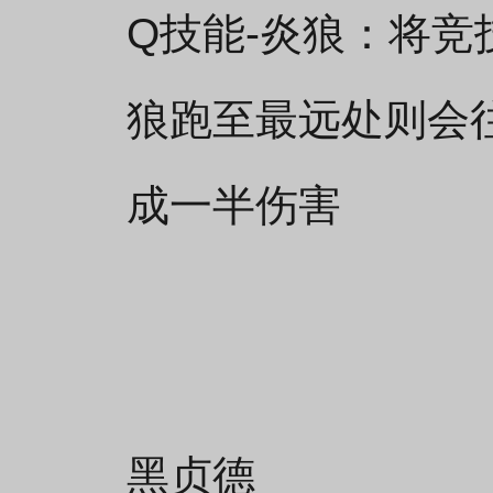
Q技能-炎狼：将
狼跑至最远处则会
成一半伤害
黑贞德