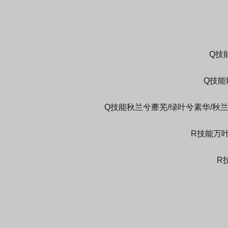
Q技
Q技能
Q技能秋兰兮蘼芜/绿叶兮素华/秋兰兮青
R技能万叶
R