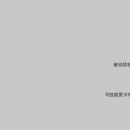
被动技
R技能黑卡蒂