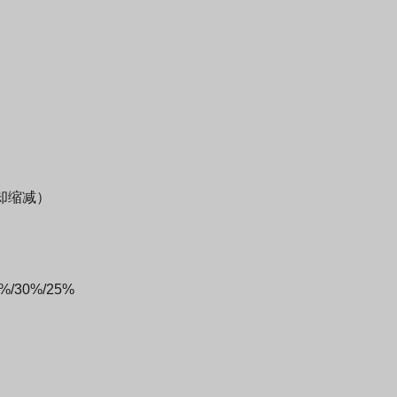
却缩减）
30%/25%