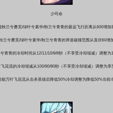
少司命
能秋兰兮蘼芜/绿叶兮素华/秋兰兮青青的最远飞行距离从600增加到
秋兰兮蘼芜/绿叶兮素华/秋兰兮青青的弹道碰撞范围从直径60增加
青的冷却时间从12/11/10/9/8秒（不享受冷却缩减）调整为14/
飞花流的冷却缩减从100/90/80秒（不享受冷却缩减）调整为
技能万叶飞花流从击杀英雄后降低50%冷却调整为降低50%当前