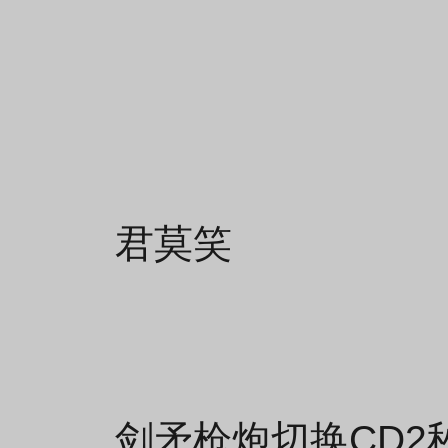
君莫笑
剑矛枪炮切换CD2秒