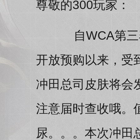
尊敬的300玩家：
自WCA第三赛
开放预购以来，受
冲田总司皮肤将会
注意届时查收哦。
尿。。。本次冲田