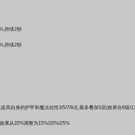
,持续2秒
,持续2秒
高自身的护甲和魔法抗性3/5/7/9点,最多叠加5层(效果在6级/11
从20%调整为15%/20%/25%