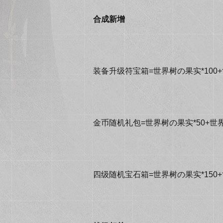
合成新增
装备升级符宝箱=世界树の果实*100+
金币随机礼包=世界树の果实*50+世界
四级随机宝石箱=世界树の果实*150+