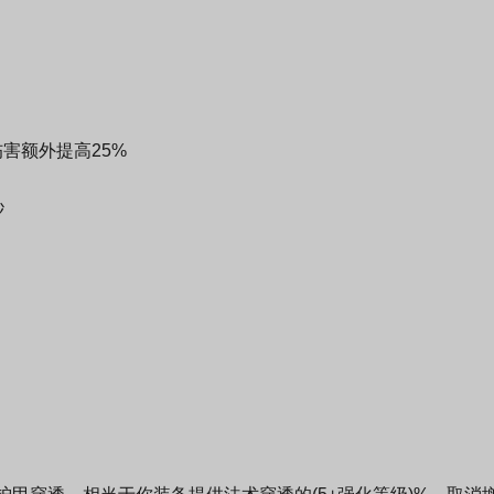
害额外提高25%
秒