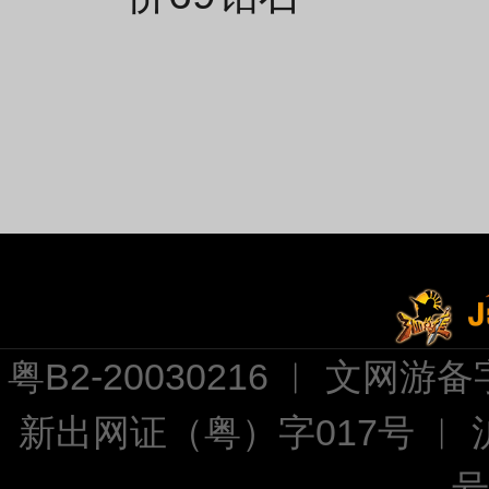
粤B2-20030216 ︱ 文网游备字
新出网证（粤）字017号 ︱
号