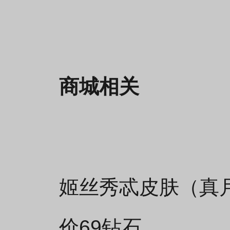
商城相关
姬丝秀忒皮肤（真月
价69钻石